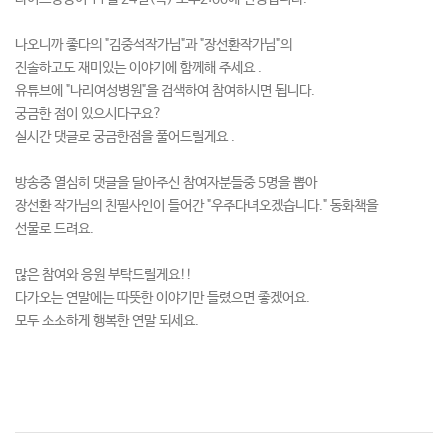
나오니까 좋다의 "김중석작가님"과 "장선환작가님"의
진솔하고도 재미있는 이야기에 함께해 주세요 .
유튜브에 "나리여성병원"을 검색하여 참여하시면 됩니다.
궁금한 점이 있으시다구요?
실시간 댓글로 궁금한점을 풀어드릴게요 .
방송중 열심히 댓글을 달아주신 참여자분들중 5명을 뽑아
장선환 작가님의 친필사인이 들어간 "우주다녀오겠습니다." 동화책을
선물로 드려요.
많은 참여와 응원 부탁드릴게요!!
다가오는 연말에는 따뜻한 이야기만 들렸으면 좋겠어요.
모두 소소하게 행복한 연말 되세요.