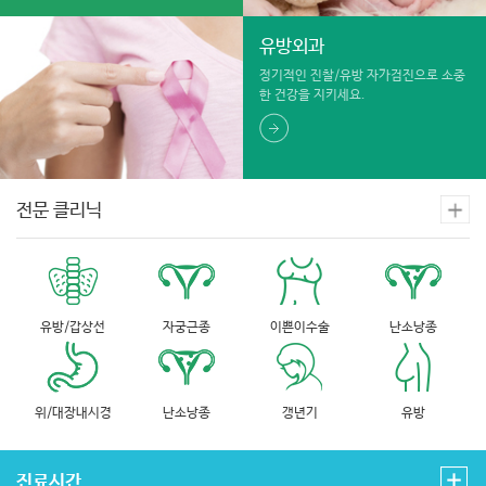
유방외과
정기적인 진찰/유방 자가검진으로 소중
한 건강을 지키세요.
전문 클리닉
유방/갑상선
자궁근종
이쁜이수술
난소낭종
위/대장내시경
난소낭종
갱년기
유방
진료시간