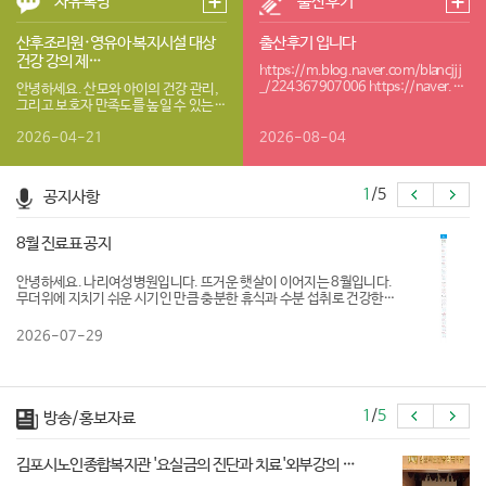
자유톡방
출산후기
산후조리원·영유아 복지시설 대상
출산후기 입니다
건강 강의 제…
https://m.blog.naver.com/blancjjj
_/224367907006 https://naver.m
안녕하세요. 산모와 아이의 건강 관리,
e/Ga…
그리고 보호자 만족도를 높일 수 있는
실질적인 건강 프로그램을 제안드리고
자 연락드립…
2026-04-21
2026-08-04
1
/
5
공지사항
8월 진료표 공지
안녕하세요. 나리여성병원입니다. 뜨거운 햇살이 이어지는 8월입니다.
무더위에 지치기 쉬운 시기인 만큼 충분한 휴식과 수분 섭취로 건강한
여름 보내시길 바랍니다. 나리여성병원 8월 진료표 를 안내드립니다. 내
원…
2026-07-29
1
/
5
방송/홍보자료
김포시노인종합복지관 '요실금의 진단과 치료'외부강의 …