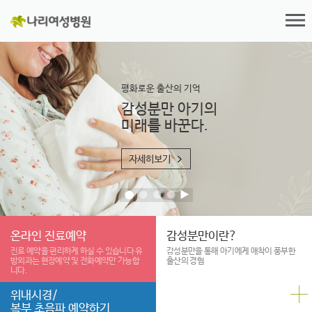
평화로운 출산의 기억
감성분만 아기의
미래를 바꾼다.
자세히보기
온라인 진료예약
감성분만이란?
진료 예약을 편리하게
하실 수 있습니다
유
감성분만을 통해 아기에게 애착이
풍부한
방외과는 현장예약 및
전화예약만 가능합
출산의 경험
니다.
위내시경/
복부 초음파 예약하기