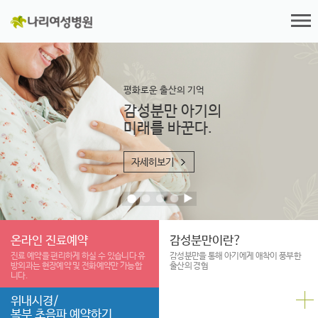
평화로운 출산의 기억
감성분만 아기의
미래를 바꾼다.
자세히보기
온라인 진료예약
감성분만이란?
진료 예약을 편리하게
하실 수 있습니다
유
감성분만을 통해 아기에게 애착이
풍부한
방외과는 현장예약 및
전화예약만 가능합
출산의 경험
니다.
위내시경/
복부 초음파 예약하기