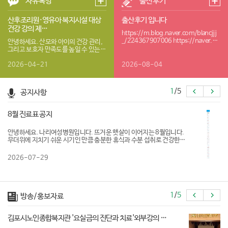
자유톡방
출산후기
산후조리원·영유아 복지시설 대상
출산후기 입니다
건강 강의 제…
https://m.blog.naver.com/blancjjj
_/224367907006 https://naver.m
안녕하세요. 산모와 아이의 건강 관리,
e/Ga…
그리고 보호자 만족도를 높일 수 있는
실질적인 건강 프로그램을 제안드리고
자 연락드립…
2026-04-21
2026-08-04
1
/
5
공지사항
8월 진료표 공지
안녕하세요. 나리여성병원입니다. 뜨거운 햇살이 이어지는 8월입니다.
무더위에 지치기 쉬운 시기인 만큼 충분한 휴식과 수분 섭취로 건강한
여름 보내시길 바랍니다. 나리여성병원 8월 진료표 를 안내드립니다. 내
원…
2026-07-29
1
/
5
방송/홍보자료
김포시노인종합복지관 '요실금의 진단과 치료'외부강의 …