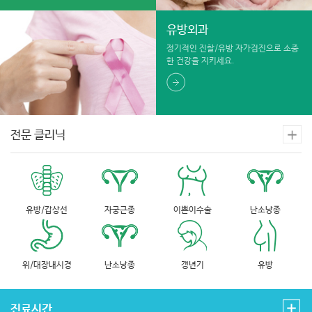
유방외과
정기적인 진찰/유방 자가검진으로 소중
한 건강을 지키세요.
전문 클리닉
유방/갑상선
자궁근종
이쁜이수술
난소낭종
위/대장내시경
난소낭종
갱년기
유방
진료시간