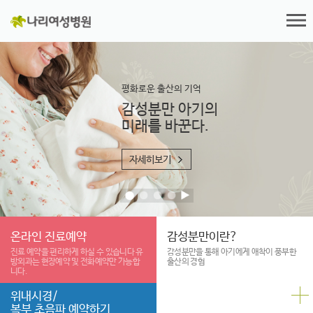
평화로운 출산의 기억
감성분만 아기의
미래를 바꾼다.
자세히보기
온라인 진료예약
감성분만이란?
진료 예약을 편리하게
하실 수 있습니다
유
감성분만을 통해 아기에게 애착이
풍부한
방외과는 현장예약 및
전화예약만 가능합
출산의 경험
니다.
위내시경/
복부 초음파 예약하기