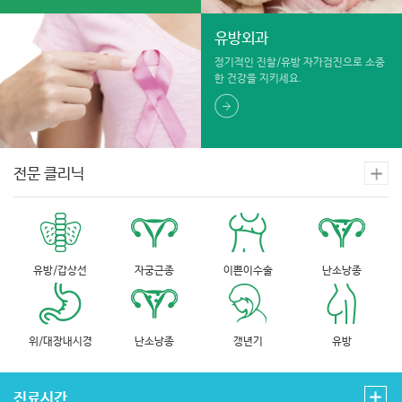
유방외과
정기적인 진찰/유방 자가검진으로 소중
한 건강을 지키세요.
전문 클리닉
유방/갑상선
자궁근종
이쁜이수술
난소낭종
위/대장내시경
난소낭종
갱년기
유방
진료시간