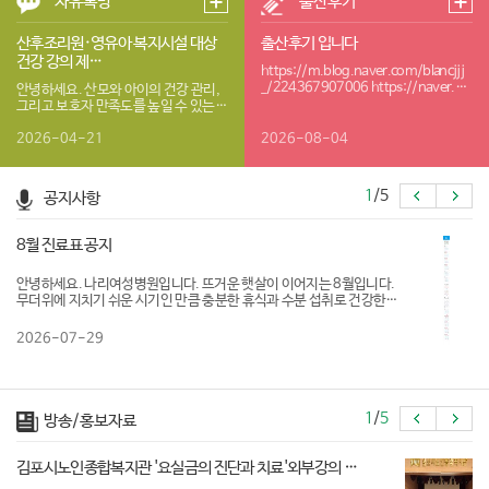
자유톡방
출산후기
산후조리원·영유아 복지시설 대상
출산후기 입니다
건강 강의 제…
https://m.blog.naver.com/blancjjj
_/224367907006 https://naver.m
안녕하세요. 산모와 아이의 건강 관리,
e/Ga…
그리고 보호자 만족도를 높일 수 있는
실질적인 건강 프로그램을 제안드리고
자 연락드립…
2026-04-21
2026-08-04
1
/
5
공지사항
8월 진료표 공지
안녕하세요. 나리여성병원입니다. 뜨거운 햇살이 이어지는 8월입니다.
무더위에 지치기 쉬운 시기인 만큼 충분한 휴식과 수분 섭취로 건강한
여름 보내시길 바랍니다. 나리여성병원 8월 진료표 를 안내드립니다. 내
원…
2026-07-29
1
/
5
방송/홍보자료
김포시노인종합복지관 '요실금의 진단과 치료'외부강의 …