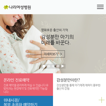
평화로운 출산의 기억
감성분만 아기의
미래를 바꾼다.
자세히보기
온라인 진료예약
감성분만이란?
진료 예약을 편리하게
하실 수 있습니다
유
감성분만을 통해 아기에게 애착이
풍부한
방외과는 현장예약 및
전화예약만 가능합
출산의 경험
니다.
위내시경/
복부 초음파 예약하기