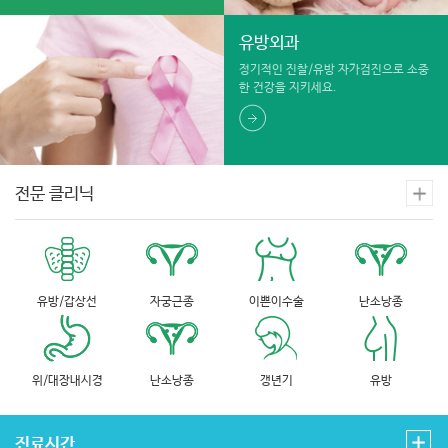
유방외과
정기적인 진찰/유방 자가검진으로 소중
한 건강을 지키세요.
전문 클리닉
유방/갑상선
자궁근종
이쁜이수술
난소낭종
위/대장내시경
난소낭종
갱년기
유방
진료시간