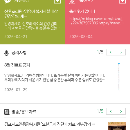
자유톡방
출산후기
산후조리원·영유아 복지시설 대상
출산후기 입니다
건강 강의 제…
https://m.blog.naver.com/blancjjj
_/224367907006 https://naver.m
안녕하세요. 산모와 아이의 건강 관리,
e/Ga…
그리고 보호자 만족도를 높일 수 있는
실질적인 건강 프로그램을 제안드리고
자 연락드립…
2026-04-21
2026-08-04
1
/
5
공지사항
8월 진료표 공지
안녕하세요. 나리여성병원입니다. 뜨거운 햇살이 이어지는 8월입니다.
무더위에 지치기 쉬운 시기인 만큼 충분한 휴식과 수분 섭취로 건강한
여름 보내시길 바랍니다. 나리여성병원 8월 진료표 를 안내드립니다. 내
원…
2026-07-29
1
/
5
방송/홍보자료
김포시노인종합복지관 '요실금의 진단과 치료'외부강의 …