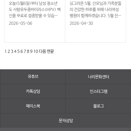
오늘(5월6일)부터 남성 청소년
싱그러운 5월, 산모님과 가족분들
도 사람유두종바이러스(HPV) 백
의 건강한 하루를 위해 나리여성
신을 무료로 접종받을 수 있습니
병원이 함께하겠습니다. 5월 진료
다. 지원 대상은 2014년(2014.
일정을 안내드립니다.
2026-05-06
2026-04-30
1.1~12.31 출생자) 남성 청소년
까지 확대하며 남녀 모두의 예방
효과를 높이기로 했습니다. HPV
는 감염 시 자궁경부암뿐만 …
1
2
3
4
5
6
7
8
9
10
다음
맨끝
유튜브
나리문화센터
카톡상담
인스타그램
페이스북
블로그
문자상담