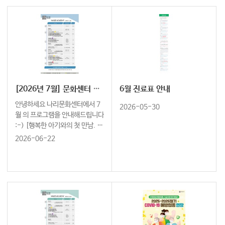
[2026년 7월] 문화센터 프로그램 안내
6월 진료표 안내
안녕하세요 나리문화센터에서 7
2026-05-30
월 의 프로그램을 안내해드립니다
:-) [행복한 아기와의 첫 만남. 나
리문화센터와 함께하세요] ↓ 7
2026-06-22
월 오감발달 노리짱 신청하러 가
기 ↓ https://cafe.naver.co
m/naleeschool …