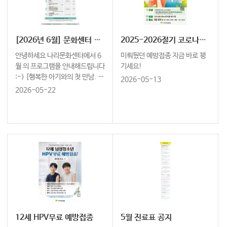
[2026년 6월] 문화센터 프로그램 안내
2025-2026절기 코로나-19 예방접종 연장
안녕하세요 나리문화센터에서 6
미뤄뒀던 예방접종 지금 바로 챙
월 의 프로그램을 안내해드립니다
기세요!
:-) [행복한 아기와의 첫 만남. 나
2026-05-13
리문화센터와 함께하세요] ↓ 6
2026-05-22
월 오감발달 노리짱 신청하러 가
기 ↓ https://cafe.naver.co
m/naleeschool …
12세 HPV무료 예방접종
5월 진료표 공지