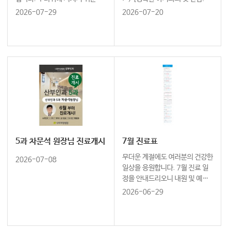
기인 만큼 충분한 휴식과 수분 섭
리문화센터와 함께하세요] ↓ 8
2026-07-29
2026-07-20
취로 건강한 여름 보내시길 바랍
월 오감발달 노리짱 신청하러 가
니다. 나리여성병원 8월 진료표
기 ↓ https://cafe.naver.co
를 안내드립니다. 내원을 계획하
m/naleeschool…
고 계신 분들께서는 담당 의료진
의 진료일정을 확인하시어 예약
및 진료에 참고해 주시기 바랍니
다.
5과 차문석 원장님 진료개시
7월 진료표
무더운 계절에도 여러분의 건강한
2026-07-08
일상을 응원합니다. 7월 진료 일
정을 안내드리오니 내원 및 예약
에 참고하시기 바랍니다. 감사합
2026-06-29
니다.