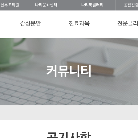
리산후조리원
나리문화센터
나리북갤러리
종합건
감성분만
진료과목
전문클
커뮤니티