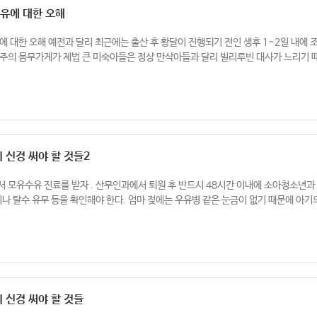
유에 대한 오해
 대한 오해 예전과 달리 최근에는 출산 후 황달이 진행되기 전인 생후 1~2일 내에 
37주의 몸무가게가 제법 큰 미숙아들은 정상 만삭아들과 달리 빌리루빈 대사가 느리기 때
 신경 써야 할 것들2
모유수유 진료를 받자 . 산무인과에서 퇴원 후 반드시 48시간 이내에 소아청소년과 의
나 탈수 유무 등을 확인해야 한다. 엄마 젖에는 우유병 같은 눈금이 없기 때문에 아기
 신경 써야 할 것들