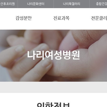
리산후조리원
나리문화센터
나리북갤러리
종합건
감성분만
진료과목
전문클
나리여성병원