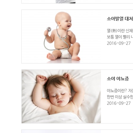
소아발열 대
열(熱)이란 신체
보통 열이 빨리 
2016-09-27
소야 야뇨증
야뇨증이란? 자는
한번 이상 실수한
2016-09-27