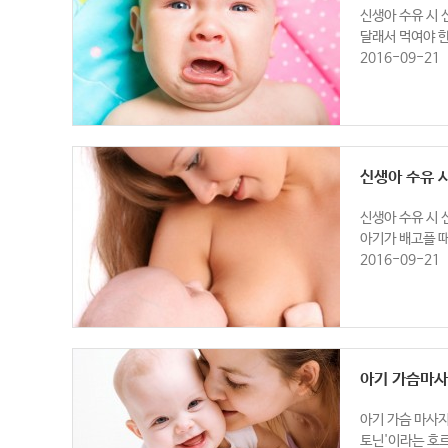
신생아 수유 시 
달래서 먹여야 한
2016-09-21
신생아 수유 시
신생아 수유 시 
아기가 배고플 때
2016-09-21
아기 가슴마
아기 가슴 마사
토닌'이라는 호르