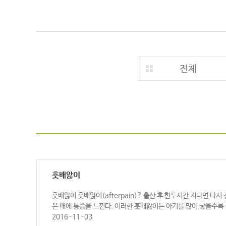
전체
훗배앓이
훗배앓이 훗배앓이(afterpain)? 출산 후 한두시간 지나면 
은 배에 통증을 느낀다. 이러한 훗배앓이는 아기를 많이 낳을수록 
2016-11-03