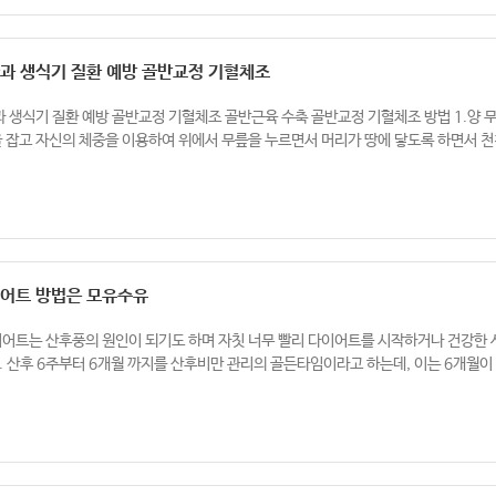
과 생식기 질환 예방 골반교정 기혈체조
실금과 생식기 질환 예방 골반교정 기혈체조 골반근육 수축 골반교정 기혈체조 방법 1.양 
을 잡고 자신의 체중을 이용하여 위에서 무릎을 누르면서 머리가 땅에 닿도록 하면서 
어트 방법은 모유수유
이어트는 산후풍의 원인이 되기도 하며 자칫 너무 빨리 다이어트를 시작하거나 건강한 
 산후 6주부터 6개월 까지를 산후비만 관리의 골든타임이라고 하는데, 이는 6개월이