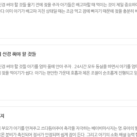
신경 써야 할 것들 울기 전에 젖을 주자 아기들은 배고파할 때 먹이는 것이 제일 중요하
다.이미 아기가 배고파 지친 상태일 때는 조금 먹고 잠에 빠지기 때문에 젖을 충분히 
 신경 써야 할 것들
신경 써야 할 것들 아기를 엄마 품에 안아 주자 . 24시간 모두 동실을 하면서 아기를 엄
 젖을 먹이기가 쉽다. 아기는 편안한 가운데 호흡과 체온 조절이 순조롭게 진행되고 
사지
지 부모가 아기를 만져주고 쓰다듬어주어 촉각을 자극하는 베이비마사지는 영.유아의 발
몬 분비가 촉진되어 정서가 안정되며 쉽게 잠이 든다. 그리고 아기의 소화.배설 능력