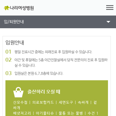
입/퇴원안내
입원안내
01
평일 진료시간 중에는 외래진료 후 입원하실 수 있습니다.
02
야간 및 휴일에는 5층 야간진찰실에서 당직 전문의의 진료 후
입원하
실 수 있습니다.
03
입원실은 본원 6,7,8층에 있습니다.
출산하러 오실 때
산모수첩 | 의료보험카드 | 세면도구 | 속싸개 | 겉
싸개
배냇저고리 | 아기물티슈 | 물통 또는 물병 | 수건 1