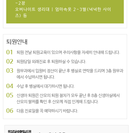
~2장
오버나이트 생리대 | 엄마속옷 2~3벌(넉넉한 사이
즈) 등
퇴원안내
01
퇴원 전날 퇴원교육이 있으며 주의사항을 자세히 안내해 드립니다.
02
퇴원당일 외래진료 후 퇴원하실 수 있습니다.
03
원무과에서 입원비 정산이 끝난 후 병실로 연락을 드리며 3층 원무과
에서
수납하시면 됩니다.
04
수납 후 병실에서 대기하시면 됩니다.
05
신생아 퇴원은 산모의 퇴원 절차가 모두 끝난 후 8층 신생아실에서
산모의 팔찌를 확인 후 산모께 직접 인게해 드립니다.
06
다음 진료일을 꼭 예약하시기 바랍니다.