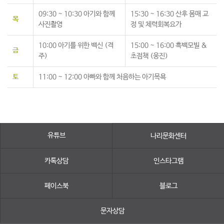
09:30 ~ 10:30 아기와 함께
15:30 ~ 16:30 산후 몸매 교
목
사진촬영
정 및 체력회복요가
10:00 아기를 위한 백신 (격
15:00 ~ 16:00 흑백모빌 &
금
주)
초점책 (웅진)
토
11:00 ~ 12:00 아빠와 함께 처음하는 아기목욕
유튜브
나리문화센터
카톡상담
인스타그램
페이스북
블로그
문자상담