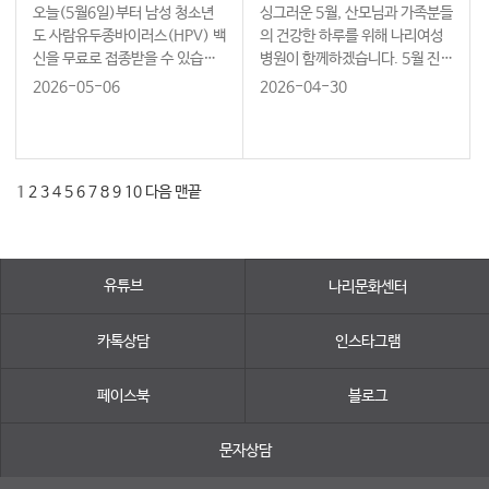
오늘(5월6일)부터 남성 청소년
싱그러운 5월, 산모님과 가족분들
도 사람유두종바이러스(HPV) 백
의 건강한 하루를 위해 나리여성
신을 무료로 접종받을 수 있습니
병원이 함께하겠습니다. 5월 진료
다. 지원 대상은 2014년(2014.
일정을 안내드립니다.
2026-05-06
2026-04-30
1.1~12.31 출생자) 남성 청소년
까지 확대하며 남녀 모두의 예방
효과를 높이기로 했습니다. HPV
는 감염 시 자궁경부암뿐만 …
1
2
3
4
5
6
7
8
9
10
다음
맨끝
유튜브
나리문화센터
카톡상담
인스타그램
페이스북
블로그
문자상담