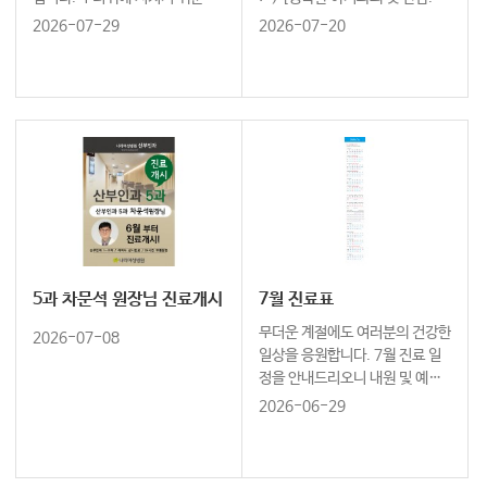
기인 만큼 충분한 휴식과 수분 섭
리문화센터와 함께하세요] ↓ 8
2026-07-29
2026-07-20
취로 건강한 여름 보내시길 바랍
월 오감발달 노리짱 신청하러 가
니다. 나리여성병원 8월 진료표
기 ↓ https://cafe.naver.co
를 안내드립니다. 내원을 계획하
m/naleeschool…
고 계신 분들께서는 담당 의료진
의 진료일정을 확인하시어 예약
및 진료에 참고해 주시기 바랍니
다.
5과 차문석 원장님 진료개시
7월 진료표
무더운 계절에도 여러분의 건강한
2026-07-08
일상을 응원합니다. 7월 진료 일
정을 안내드리오니 내원 및 예약
에 참고하시기 바랍니다. 감사합
2026-06-29
니다.