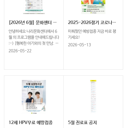
[2026년 6월] 문화센터 프로그램 안내
2025-2026절기 코로나-19 예방접종 연장
안녕하세요 나리문화센터에서 6
미뤄뒀던 예방접종 지금 바로 챙
월 의 프로그램을 안내해드립니다
기세요!
:-) [행복한 아기와의 첫 만남. 나
2026-05-13
리문화센터와 함께하세요] ↓ 6
2026-05-22
월 오감발달 노리짱 신청하러 가
기 ↓ https://cafe.naver.co
m/naleeschool …
12세 HPV무료 예방접종
5월 진료표 공지