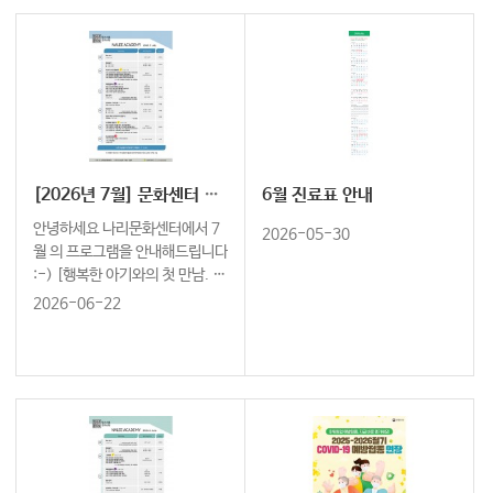
[2026년 7월] 문화센터 프로그램 안내
6월 진료표 안내
안녕하세요 나리문화센터에서 7
2026-05-30
월 의 프로그램을 안내해드립니다
:-) [행복한 아기와의 첫 만남. 나
리문화센터와 함께하세요] ↓ 7
2026-06-22
월 오감발달 노리짱 신청하러 가
기 ↓ https://cafe.naver.co
m/naleeschool …