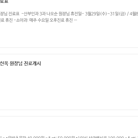
진료표
원장님 진료표 ​ -산부인과 3과 나오순 원장님 휴진일- 3월29일(수)~31일(금) / 4
료 휴진 -소아과: 매주 수요일 오후진료 휴진 …
정신옥 원장님 진료개시