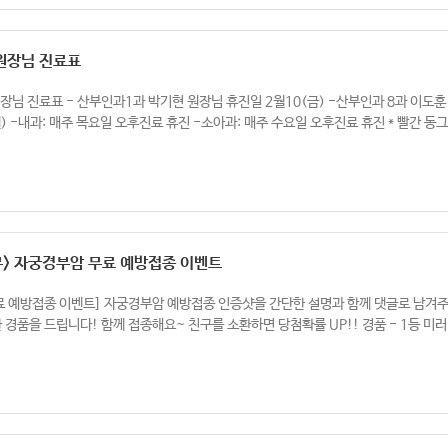
 원장님 진료표
 원장님 진료표 - 산부인과1과 박기현 원장님 휴진일 2월10(금) -산부인과 8과 이도훈
월) -내과: 매주 목요일 오후진료 휴진 -소아과: 매주 수요일 오후진료 휴진 * 빨간 동
> 자궁경부암 무료 예방접종 이벤트
 예방접종 이벤트] 자궁경부암 예방접종 인증샷을 간단한 설명과 함께 댓글로 남겨주세요!
 경품을 드립니다! 함께 접종해요~ 친구를 소환하면 당첨확률 UP!! 경품 - 1등 미러리