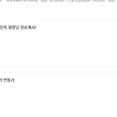
 *유방초음파 40,000원 -&gt; 50,000원 *1인실 상급병실료 100,000 -&gt; 12
정신옥 원장님 진료개시!
익 만들기