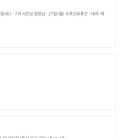
월8일(토) -7과 서은성 원장님- 27일(월) 오후진료휴진 -내과: 매