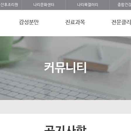
리산후조리원
나리문화센터
나리북갤러리
종합건
감성분만
진료과목
전문클
커뮤니티